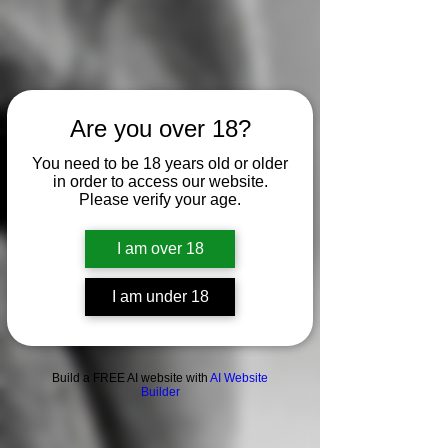
Are you over 18?
You need to be 18 years old or older
in order to access our website.
Please verify your age.
I am over 18
I am under 18
Build a FREE AI website with
AI Website
Builder